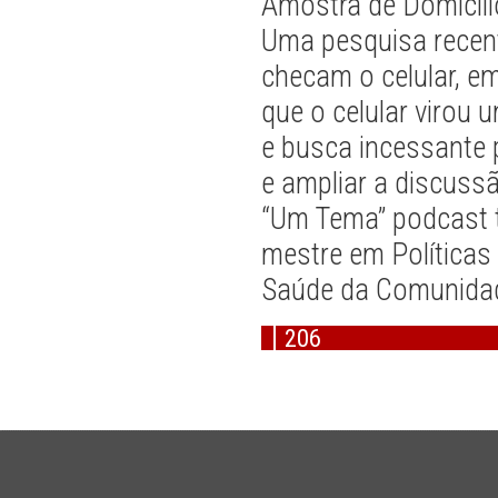
Amostra de Domicíl
Uma pesquisa recen
checam o celular, e
que o celular virou
e busca incessante 
e ampliar a discuss
“Um Tema” podcast t
mestre em Políticas
Saúde da Comunida
206