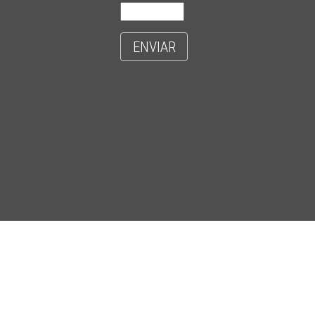
ENVIAR
- CIDADE UNIVERSITÁRIA 'ZEFERINO VAZ' - DISTR. BARÃO GERALDO - C