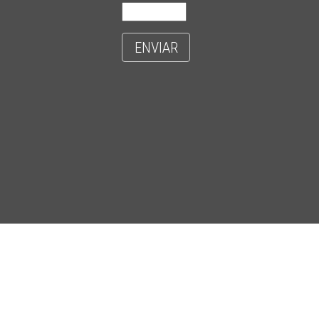
ENVIAR
- CIDADE UNIVERSITÁRIA 'ZEFERINO VAZ' - DISTR. BARÃO GERALDO - C