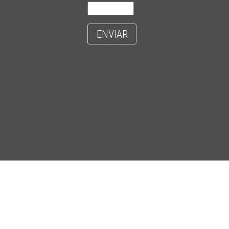
ENVIAR
- CIDADE UNIVERSITÁRIA 'ZEFERINO VAZ' - DISTR. BARÃO GERALDO - C