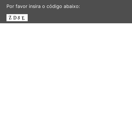
Por favor insira o código abaixo:
ENVIAR
AV. ALBERT EINSTEIN, 901 - CIDADE UNIVERSITÁRIA
'ZEFERINO VAZ' - DISTR. BARÃO GERALDO - CAMPINAS -
SÃO PAULO - BRASIL
CEP 13083-852 - F. (19) 3521-2072 - EMAIL:
INFORSEC@UNICAMP.BR