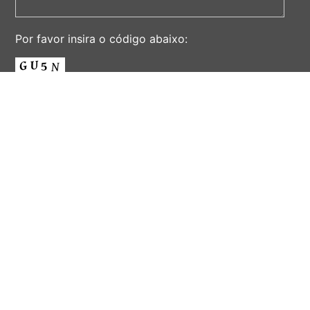
Por favor insira o código abaixo:
ENVIAR
AV. ALBERT EINSTEIN, 901 - CIDADE UNIVERSITÁRIA
'ZEFERINO VAZ' - DISTR. BARÃO GERALDO - CAMPINAS -
SÃO PAULO - BRASIL
CEP 13083-852 - F. (19) 3521-2072 - EMAIL:
INFORSEC@UNICAMP.BR