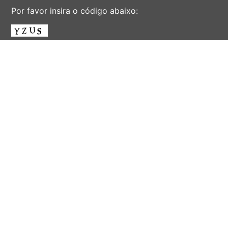
Por favor insira o código abaixo:
ENVIAR
AV. ALBERT EINSTEIN, 901 - CIDADE UNIVERSITÁRIA
'ZEFERINO VAZ' - DISTR. BARÃO GERALDO - CAMPINAS -
SÃO PAULO - BRASIL
CEP 13083-852 - F. (19) 3521-2072 - EMAIL:
INFORSEC@UNICAMP.BR