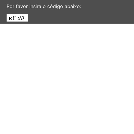
Por favor insira o código abaixo:
ENVIAR
AV. ALBERT EINSTEIN, 901 - CIDADE UNIVERSITÁRIA
'ZEFERINO VAZ' - DISTR. BARÃO GERALDO - CAMPINAS -
SÃO PAULO - BRASIL
CEP 13083-852 - F. (19) 3521-2072 - EMAIL:
INFORSEC@UNICAMP.BR