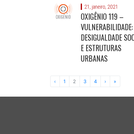
21, janeiro, 2021
OXIGÊNIO 119 –
VULNERABILIDADE:
DESIGUALDADE SOC
E ESTRUTURAS
URBANAS
‹
1
2
3
4
›
»