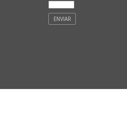
ENVIAR
- CIDADE UNIVERSITÁRIA 'ZEFERINO VAZ' - DISTR. BARÃO GERALDO - C