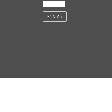
ENVIAR
- CIDADE UNIVERSITÁRIA 'ZEFERINO VAZ' - DISTR. BARÃO GERALDO - C