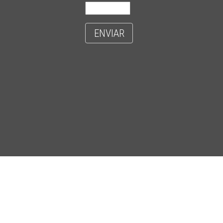
ENVIAR
- CIDADE UNIVERSITÁRIA 'ZEFERINO VAZ' - DISTR. BARÃO GERALDO - C