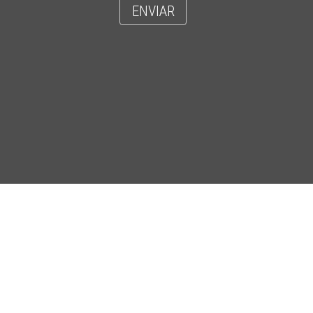
ENVIAR
- CIDADE UNIVERSITÁRIA 'ZEFERINO VAZ' - DISTR. BARÃO GERALDO - C
CEP 13083-852 - F. (19) 3521-2072 - EMAIL: INFORSEC@UNICAMP.BR