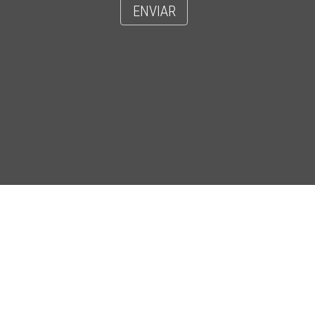
ENVIAR
- CIDADE UNIVERSITÁRIA 'ZEFERINO VAZ' - DISTR. BARÃO GERALDO - C
CEP 13083-852 - F. (19) 3521-2072 - EMAIL: INFORSEC@UNICAMP.BR