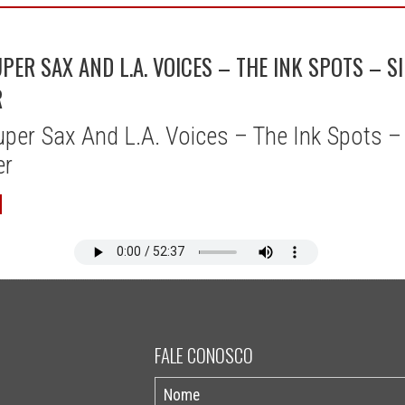
ER SAX AND L.A. VOICES – THE INK SPOTS – S
R
per Sax And L.A. Voices – The Ink Spots – 
er
FALE CONOSCO