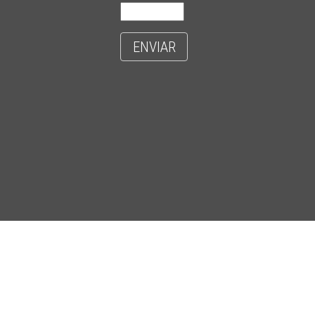
ENVIAR
- CIDADE UNIVERSITÁRIA 'ZEFERINO VAZ' - DISTR. BARÃO GERALDO - C