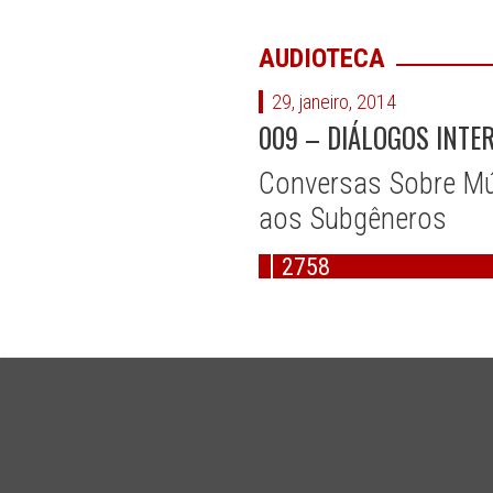
AUDIOTECA
29, janeiro, 2014
009 – DIÁLOGOS INT
Conversas Sobre Mús
aos Subgêneros
2758