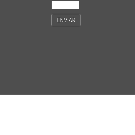
ENVIAR
- CIDADE UNIVERSITÁRIA 'ZEFERINO VAZ' - DISTR. BARÃO GERALDO - C