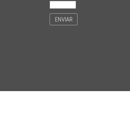
ENVIAR
- CIDADE UNIVERSITÁRIA 'ZEFERINO VAZ' - DISTR. BARÃO GERALDO - C