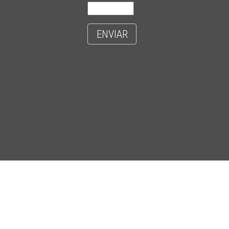
ENVIAR
- CIDADE UNIVERSITÁRIA 'ZEFERINO VAZ' - DISTR. BARÃO GERALDO - C