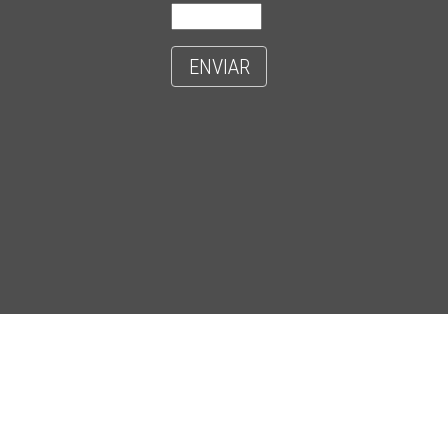
ENVIAR
- CIDADE UNIVERSITÁRIA 'ZEFERINO VAZ' - DISTR. BARÃO GERALDO - C