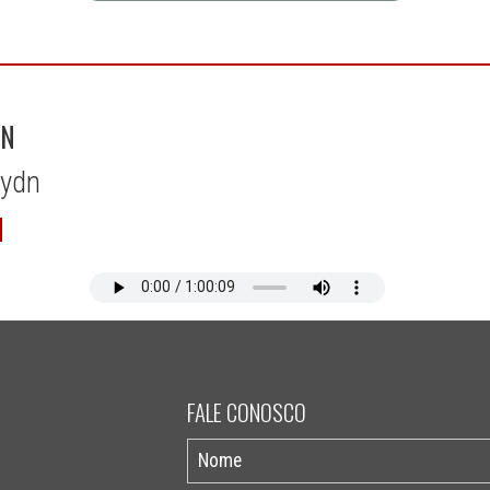
DN
aydn
FALE CONOSCO