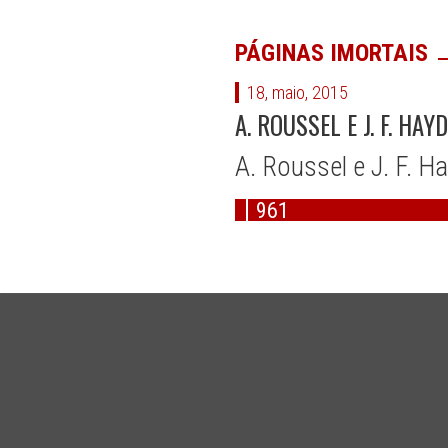
PÁGINAS IMORTAIS
18, maio, 2015
A. ROUSSEL E J. F. HAY
A. Roussel e J. F. H
961