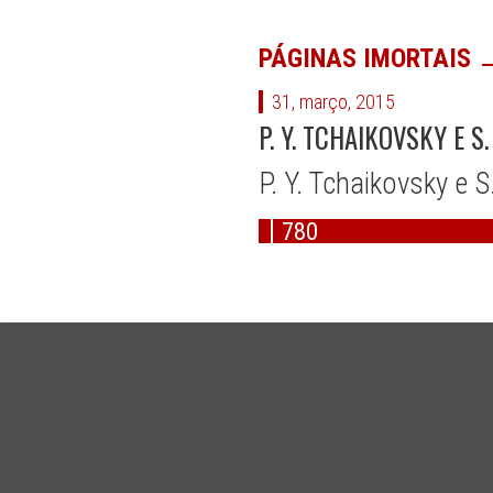
PÁGINAS IMORTAIS
31, março, 2015
P. Y. TCHAIKOVSKY E S
P. Y. Tchaikovsky e S
780