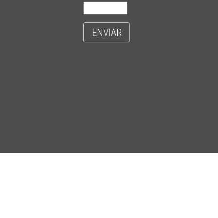
ENVIAR
- CIDADE UNIVERSITÁRIA 'ZEFERINO VAZ' - DISTR. BARÃO GERALDO - C