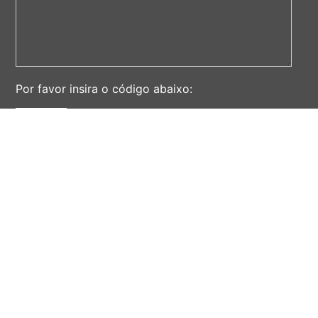
Por favor insira o código abaixo:
ENVIAR
AV. ALBERT EINSTEIN, 901 - CIDADE UNIVERSITÁRIA
'ZEFERINO VAZ' - DISTR. BARÃO GERALDO - CAMPINAS -