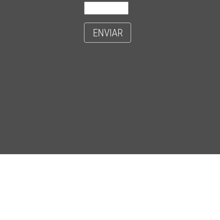
ENVIAR
- CIDADE UNIVERSITÁRIA 'ZEFERINO VAZ' - DISTR. BARÃO GERALDO - C