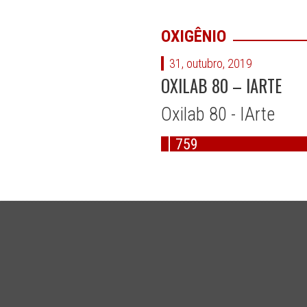
OXIGÊNIO
31, outubro, 2019
OXILAB 80 – IARTE
Oxilab 80 - IArte
759