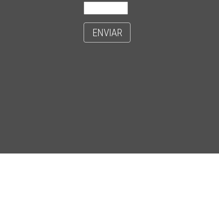
ENVIAR
- CIDADE UNIVERSITÁRIA 'ZEFERINO VAZ' - DISTR. BARÃO GERALDO - C