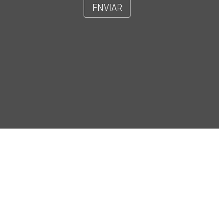
ENVIAR
- CIDADE UNIVERSITÁRIA 'ZEFERINO VAZ' - DISTR. BARÃO GERALDO - C
CEP 13083-852 - F. (19) 3521-2072 - EMAIL: INFORSEC@UNICAMP.BR