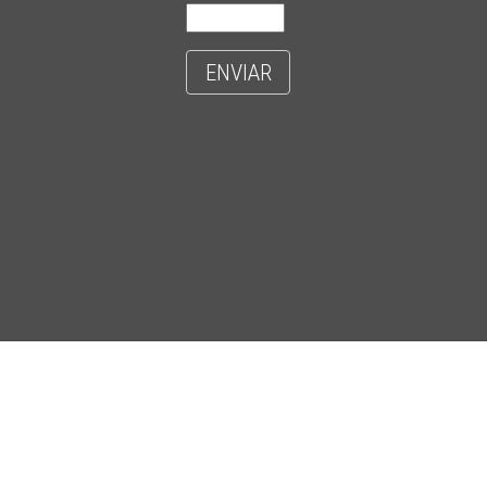
ENVIAR
- CIDADE UNIVERSITÁRIA 'ZEFERINO VAZ' - DISTR. BARÃO GERALDO - C