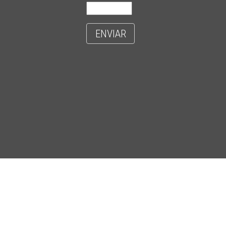
ENVIAR
- CIDADE UNIVERSITÁRIA 'ZEFERINO VAZ' - DISTR. BARÃO GERALDO - C