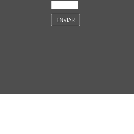
ENVIAR
- CIDADE UNIVERSITÁRIA 'ZEFERINO VAZ' - DISTR. BARÃO GERALDO - C