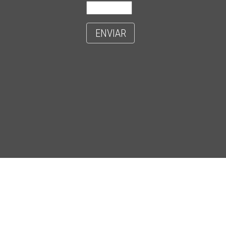
ENVIAR
- CIDADE UNIVERSITÁRIA 'ZEFERINO VAZ' - DISTR. BARÃO GERALDO - C