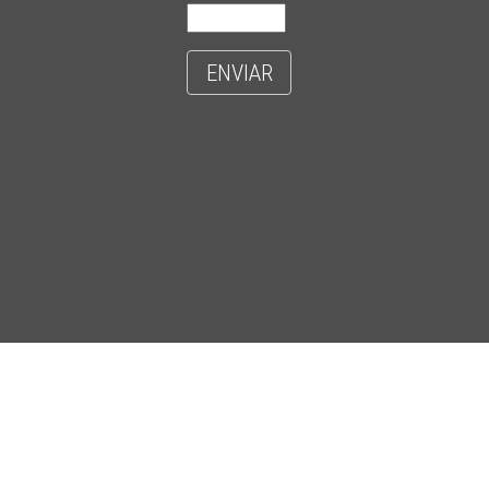
ENVIAR
- CIDADE UNIVERSITÁRIA 'ZEFERINO VAZ' - DISTR. BARÃO GERALDO - C