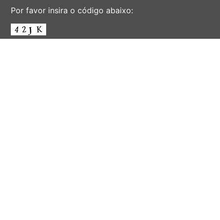
Por favor insira o código abaixo:
ENVIAR
AV. ALBERT EINSTEIN, 901 - CIDADE UNIVERSITÁRIA
'ZEFERINO VAZ' - DISTR. BARÃO GERALDO - CAMPINAS -
SÃO PAULO - BRASIL
CEP 13083-852 - F. (19) 3521-2072 - EMAIL:
INFORSEC@UNICAMP.BR