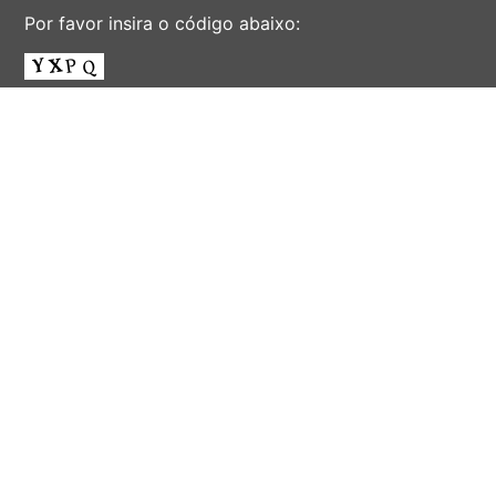
Por favor insira o código abaixo:
ENVIAR
AV. ALBERT EINSTEIN, 901 - CIDADE UNIVERSITÁRIA
'ZEFERINO VAZ' - DISTR. BARÃO GERALDO - CAMPINAS -
SÃO PAULO - BRASIL
CEP 13083-852 - F. (19) 3521-2072 - EMAIL:
INFORSEC@UNICAMP.BR