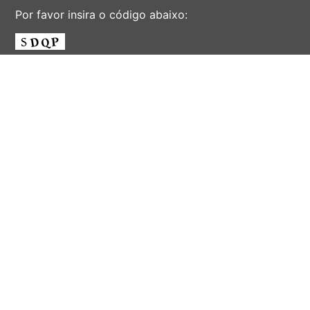
Por favor insira o código abaixo:
ENVIAR
AV. ALBERT EINSTEIN, 901 - CIDADE UNIVERSITÁRIA
'ZEFERINO VAZ' - DISTR. BARÃO GERALDO - CAMPINAS -
SÃO PAULO - BRASIL
CEP 13083-852 - F. (19) 3521-2072 - EMAIL:
INFORSEC@UNICAMP.BR