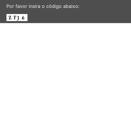
Por favor insira o código abaixo:
ENVIAR
AV. ALBERT EINSTEIN, 901 - CIDADE UNIVERSITÁRIA
'ZEFERINO VAZ' - DISTR. BARÃO GERALDO - CAMPINAS -
SÃO PAULO - BRASIL
CEP 13083-852 - F. (19) 3521-2072 - EMAIL:
INFORSEC@UNICAMP.BR