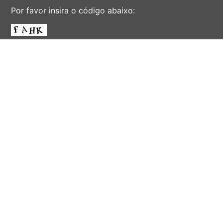
Por favor insira o código abaixo:
ENVIAR
AV. ALBERT EINSTEIN, 901 - CIDADE UNIVERSITÁRIA
'ZEFERINO VAZ' - DISTR. BARÃO GERALDO - CAMPINAS -
SÃO PAULO - BRASIL
CEP 13083-852 - F. (19) 3521-2072 - EMAIL:
INFORSEC@UNICAMP.BR