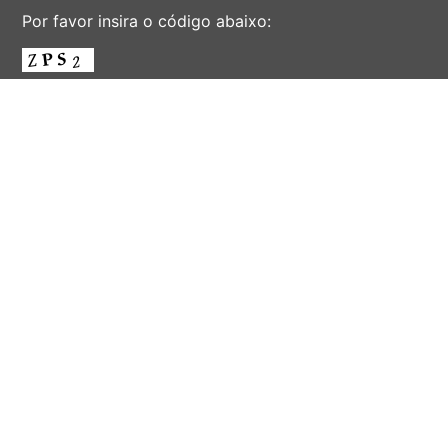
Por favor insira o código abaixo:
ENVIAR
AV. ALBERT EINSTEIN, 901 - CIDADE UNIVERSITÁRIA
'ZEFERINO VAZ' - DISTR. BARÃO GERALDO - CAMPINAS -
SÃO PAULO - BRASIL
CEP 13083-852 - F. (19) 3521-2072 - EMAIL:
INFORSEC@UNICAMP.BR