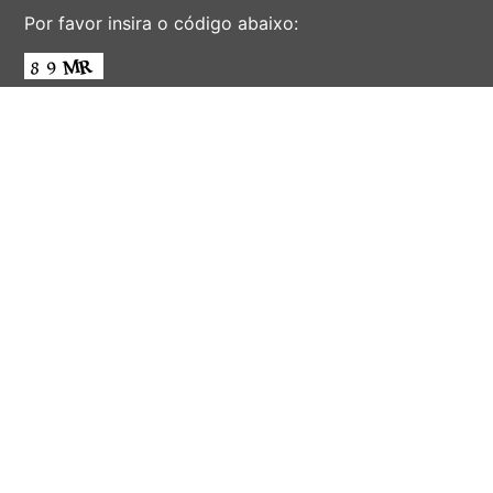
Por favor insira o código abaixo:
ENVIAR
AV. ALBERT EINSTEIN, 901 - CIDADE UNIVERSITÁRIA
'ZEFERINO VAZ' - DISTR. BARÃO GERALDO - CAMPINAS -
SÃO PAULO - BRASIL
CEP 13083-852 - F. (19) 3521-2072 - EMAIL:
INFORSEC@UNICAMP.BR