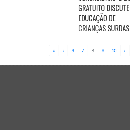
GRATUITO DISCUTE
EDUCAÇÃO DE
CRIANÇAS SURDAS
«
‹
6
7
8
9
10
›