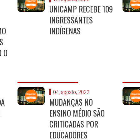
UNICAMP RECEBE 109
INGRESSANTES
MO
INDÍGENAS
S
O O
04, agosto, 2022
DA
MUDANÇAS NO
M
ENSINO MÉDIO SÃO
CRITICADAS POR
EDUCADORES