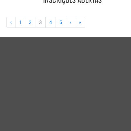
‹
1
2
3
4
5
›
»